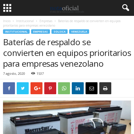
Inicio
Institucional
Empresas
Baterías de respaldo se convierten en equipos
prioritarios para empresas venezolano
INSTITUCIONAL
EMPRESAS
SOLSICA
VENEZUELA
Baterías de respaldo se
convierten en equipos prioritarios
para empresas venezolano
7 agosto, 2020
1537