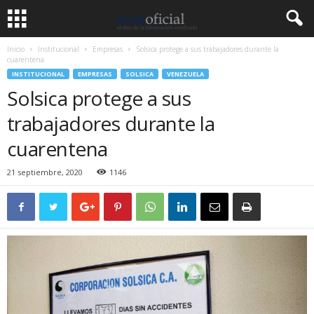
Inicio
Institucional
Empresas
Solsica protege a sus trabajadores durante la
cuarentena
INSTITUCIONAL
EMPRESAS
SOLSICA
VENEZUELA
Solsica protege a sus
trabajadores durante la
cuarentena
21 septiembre, 2020
1146