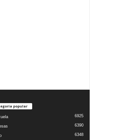
egoría popular
6925
uela
6390
esas
6348
o