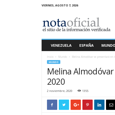
VIERNES, AGOSTO 7, 2026
N
o
t
a
O
f
i
VENEZUELA
ESPAÑA
MUND
c
i
Inicio
Mundo
Melina Almodóvar se presentará en 
a
MUNDO
l
Melina Almodóvar 
2020
2 noviembre, 2020
1355