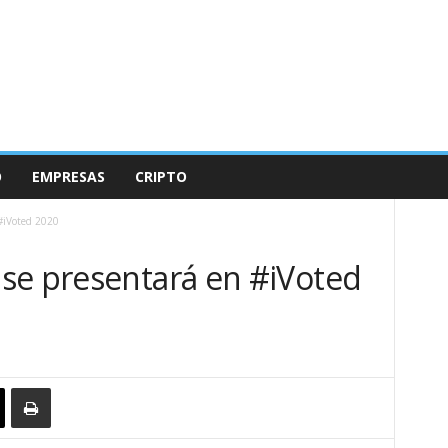
O
EMPRESAS
CRIPTO
#iVoted 2020
se presentará en #iVoted