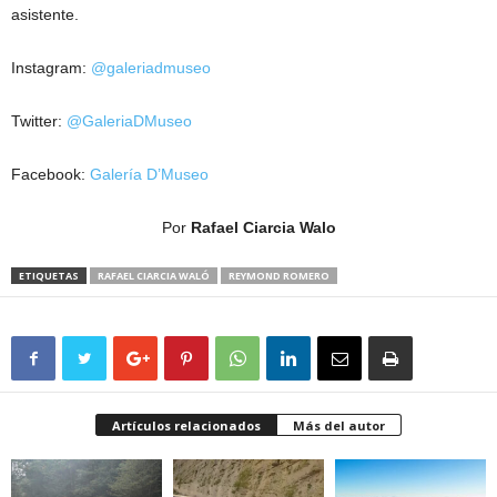
asistente.
Instagram:
@galeriadmuseo
Twitter:
@GaleriaDMuseo
Facebook:
Galería D’Museo
Por
Rafael Ciarcia Walo
ETIQUETAS
RAFAEL CIARCIA WALÓ
REYMOND ROMERO
Artículos relacionados
Más del autor