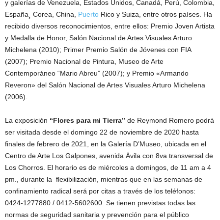
y galerías de Venezuela, Estados Unidos, Canadá, Perú, Colombia,
España¸ Corea, China,
Puerto
Rico y Suiza, entre otros países. Ha
recibido diversos reconocimientos, entre ellos: Premio Joven Artista
y Medalla de Honor, Salón Nacional de Artes Visuales Arturo
Michelena (2010); Primer Premio Salón de Jóvenes con FIA
(2007); Premio Nacional de Pintura, Museo de Arte
Contemporáneo “Mario Abreu” (2007); y Premio «Armando
Reveron» del Salón Nacional de Artes Visuales Arturo Michelena
(2006).
La exposición
“Flores para mi Tierra”
de Reymond Romero podrá
ser visitada desde el domingo 22 de noviembre de 2020 hasta
finales de febrero de 2021, en la Galería D’Museo, ubicada en el
Centro de Arte Los Galpones, avenida Ávila con 8va transversal de
Los Chorros. El horario es de miércoles a domingos, de 11 am a 4
pm., durante la flexibilización, mientras que en las semanas de
confinamiento radical será por citas a través de los teléfonos:
0424-1277880 / 0412-5602600. Se tienen previstas todas las
normas de seguridad sanitaria y prevención para el público