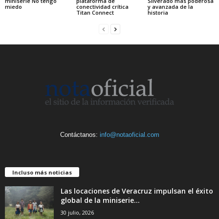
miniserie No tengo
plataforma de
Silverado más poderosa
miedo
conectividad crítica
y avanzada de la
Titan Connect
historia
Contáctanos:
info@notaoficial.com
Incluso más noticias
Las locaciones de Veracruz impulsan el éxito
global de la miniserie...
30 julio, 2026