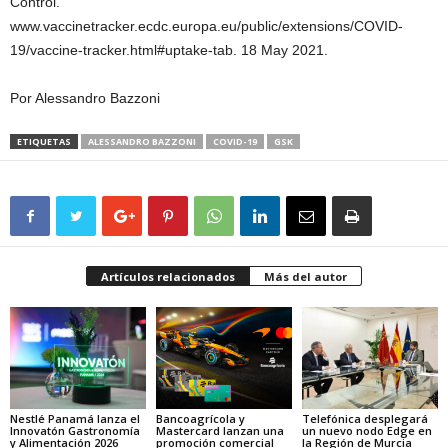
Control.
www.vaccinetracker.ecdc.europa.eu/public/extensions/COVID-
19/vaccine-tracker.html#uptake-tab. 18 May 2021.
Por Alessandro Bazzoni
ETIQUETAS
ALESSANDRO BAZZONI
COVID-19
GSK
Artículos relacionados
Más del autor
Nestlé Panamá lanza el
Bancoagrícola y
Telefónica desplegará
Innovatón Gastronomía
Mastercard lanzan una
un nuevo nodo Edge en
y Alimentación 2026
promoción comercial
la Región de Murcia