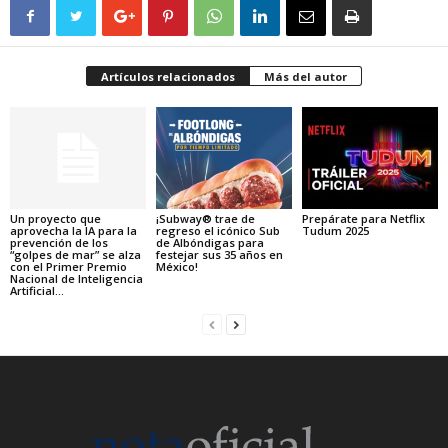
Artículos relacionados
Más del autor
Un proyecto que
¡Subway® trae de
Prepárate para Netflix
aprovecha la IA para la
regreso el icónico Sub
Tudum 2025
prevención de los
de Albóndigas para
“golpes de mar” se alza
festejar sus 35 años en
con el Primer Premio
México!
Nacional de Inteligencia
Artificial...