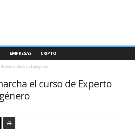
O
EMPRESAS
CRIPTO
 Experto en Medicina Transgénero
archa el curso de Experto
sgénero