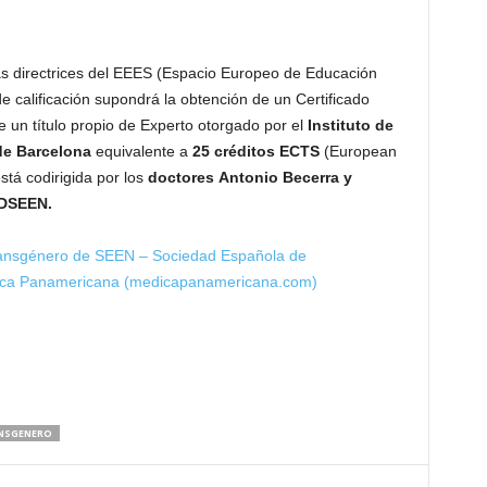
as directrices del EEES (Espacio Europeo de Educación
de calificación supondrá la obtención de un Certificado
 un título propio de Experto otorgado por el
Instituto de
de Barcelona
equivalente a
25 créditos ECTS
(European
stá codirigida por los
doctores
Antonio Becerra y
IDSEEN.
ransgénero de SEEN – Sociedad Española de
Médica Panamericana (medicapanamericana.com)
NSGENERO