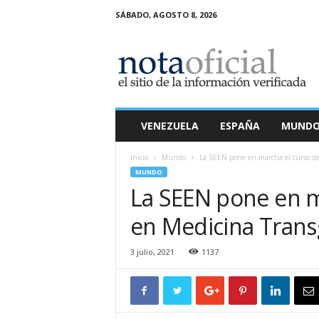
SÁBADO, AGOSTO 8, 2026
N
o
t
a
O
f
i
VENEZUELA
ESPAÑA
MUND
c
i
Inicio
Mundo
La SEEN pone en marcha el curso de
a
MUNDO
l
La SEEN pone en m
en Medicina Tran
3 julio, 2021
1137