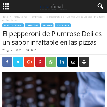
Inicio
Institucional
Empresas
El pepperoni de Plumrose Deli es un sabor infaltable
en las pizzas
INSTITUCIONAL
EMPRESAS
MUNDO
VENEZUELA
El pepperoni de Plumrose Deli es
un sabor infaltable en las pizzas
28 agosto, 2021
1216