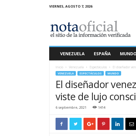
VIERNES, AGOSTO 7, 2026
N
o
t
a
O
f
i
VENEZUELA
ESPAÑA
MUND
c
i
Inicio
Venezuela
Espectáculos
El diseñador ven
a
VENEZUELA
ESPECTÁCULOS
MUNDO
l
El diseñador vene
viste de lujo cons
6 septiembre, 2021
1414