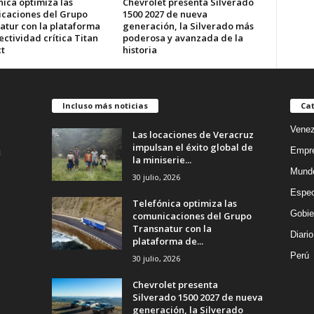
ica optimiza las
Chevrolet presenta Silverado
caciones del Grupo
1500 2027 de nueva
atur con la plataforma
generación, la Silverado más
ctividad crítica Titan
poderosa y avanzada de la
t
historia
Incluso más noticias
Cat
Venez
Las locaciones de Veracruz
impulsan el éxito global de
Empr
la miniserie...
Mund
30 julio, 2026
Espec
Telefónica optimiza las
Gobie
comunicaciones del Grupo
Transnatur con la
Diario
plataforma de...
Perú
30 julio, 2026
Chevrolet presenta
Silverado 1500 2027 de nueva
generación, la Silverado