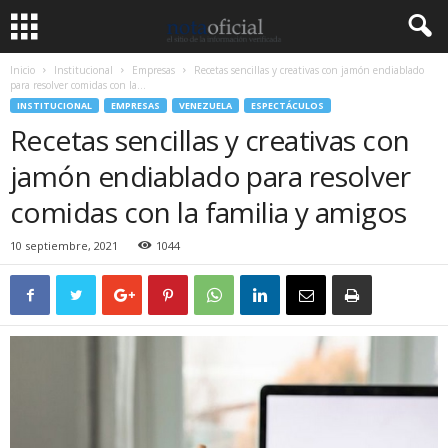
Inicio
Institucional
Empresas
Recetas sencillas y creativas con jamón endiablado
para resolver comidas con la...
INSTITUCIONAL
EMPRESAS
VENEZUELA
ESPECTÁCULOS
Recetas sencillas y creativas con
jamón endiablado para resolver
comidas con la familia y amigos
10 septiembre, 2021
1044