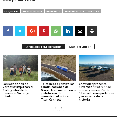
www.plumrose.com
.
ETIQUETAS
GASTRONOMÍA
PLUMROSE
PLUMROSE DELI
RECETAS
Artículos relacionados
Más del autor
Las locaciones de
Telefónica optimiza las
Chevrolet presenta
Veracruz impulsan el
comunicaciones del
Silverado 1500 2027 de
éxito global de la
Grupo Transnatur con la
nueva generación, la
miniserie No tengo
plataforma de
Silverado más poderosa
miedo
conectividad crítica
y avanzada de la
Titan Connect
historia