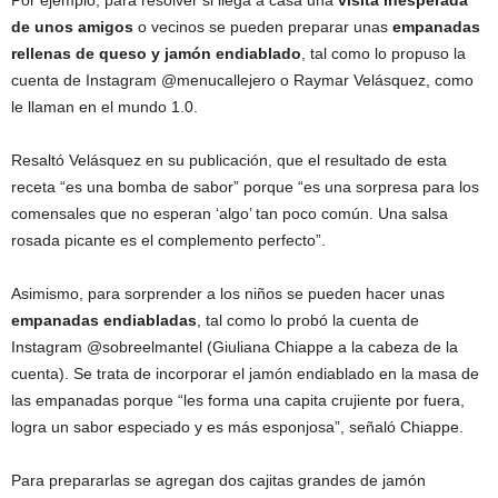
Por ejemplo, para resolver si llega a casa una
visita inesperada
de unos amigos
o vecinos se pueden preparar unas
empanadas
rellenas de queso y jamón endiablado
, tal como lo propuso la
cuenta de Instagram @menucallejero o Raymar Velásquez, como
le llaman en el mundo 1.0.
Resaltó Velásquez en su publicación, que el resultado de esta
receta “es una bomba de sabor” porque “es una sorpresa para los
comensales que no esperan ‘algo’ tan poco común. Una salsa
rosada picante es el complemento perfecto”.
Asimismo, para sorprender a los niños se pueden hacer unas
empanadas endiabladas
, tal como lo probó la cuenta de
Instagram @sobreelmantel (Giuliana Chiappe a la cabeza de la
cuenta). Se trata de incorporar el jamón endiablado en la masa de
las empanadas porque “les forma una capita crujiente por fuera,
logra un sabor especiado y es más esponjosa”, señaló Chiappe.
Para prepararlas se agregan dos cajitas grandes de jamón