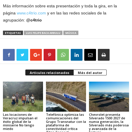
Más información sobre esta presentación y toda la gira, en la
página
www.c4trio.com
y en las las redes sociales de la
agrupación:
@c4trio
ETIQUETAS
LUIS FELIPE BACA ARBULU
MÚSICA
Artículos relacionados
Más del autor
Las locaciones de
Telefónica optimiza las
Chevrolet presenta
Veracruz impulsan el
comunicaciones del
Silverado 1500 2027 de
éxito global de la
Grupo Transnatur con la
nueva generación, la
miniserie No tengo
plataforma de
Silverado más poderosa
miedo
conectividad crítica
y avanzada de la