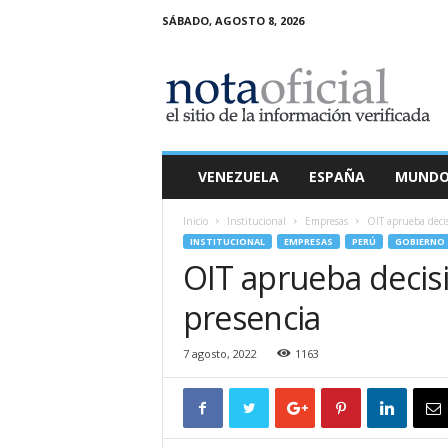
SÁBADO, AGOSTO 8, 2026
N
o
t
a
O
f
i
VENEZUELA
ESPAÑA
MUND
c
i
Inicio
Institucional
Empresas
OIT aprueba decis
a
INSTITUCIONAL
EMPRESAS
PERÚ
GOBIERNO
l
OIT aprueba decis
presencia
7 agosto, 2022
1163