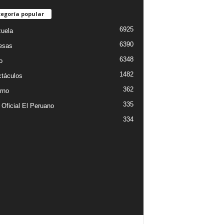
egoría popular
6925
uela
6390
esas
6348
o
1482
táculos
362
rno
335
 Oficial El Peruano
334