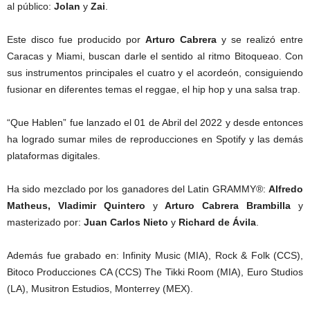
al público:
Jolan
y
Zai
.
Este disco fue producido por
Arturo Cabrera
y se realizó entre
Caracas y Miami, buscan darle el sentido al ritmo Bitoqueao. Con
sus instrumentos principales el cuatro y el acordeón, consiguiendo
fusionar en diferentes temas el reggae, el hip hop y una salsa trap.
“Que Hablen” fue lanzado el 01 de Abril del 2022 y desde entonces
ha logrado sumar miles de reproducciones en Spotify y las demás
plataformas digitales.
Ha sido mezclado por los ganadores del Latin GRAMMY®:
Alfredo
Matheus, Vladimir Quintero
y
Arturo Cabrera Brambilla
y
masterizado por:
Juan Carlos Nieto
y
Richard de Ávila
.
Además fue grabado en: Infinity Music (MIA), Rock & Folk (CCS),
Bitoco Producciones CA (CCS) The Tikki Room (MIA), Euro Studios
(LA), Musitron Estudios, Monterrey (MEX).