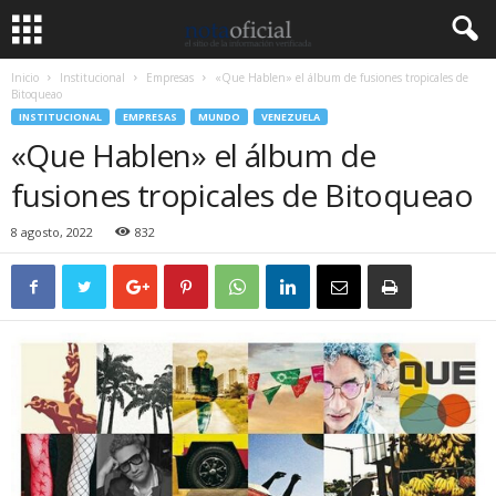
Inicio
Institucional
Empresas
«Que Hablen» el álbum de fusiones tropicales de
Bitoqueao
INSTITUCIONAL
EMPRESAS
MUNDO
VENEZUELA
«Que Hablen» el álbum de
fusiones tropicales de Bitoqueao
8 agosto, 2022
832