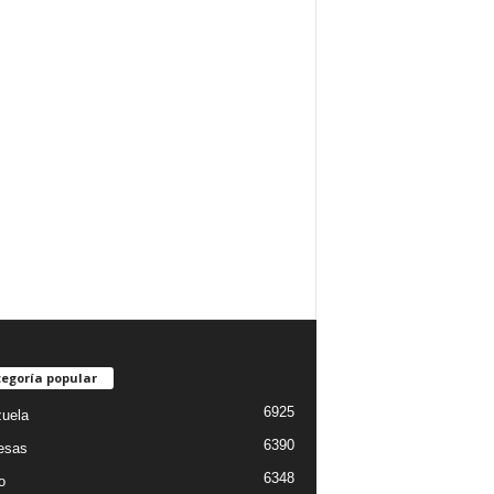
egoría popular
6925
uela
6390
esas
6348
o