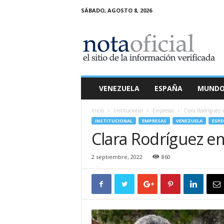
SÁBADO, AGOSTO 8, 2026
N
o
t
a
O
f
i
VENEZUELA
ESPAÑA
MUND
c
i
Inicio
Institucional
Empresas
Clara Rodríguez e
a
INSTITUCIONAL
EMPRESAS
VENEZUELA
ESPE
l
Clara Rodríguez en
2 septiembre, 2022
860