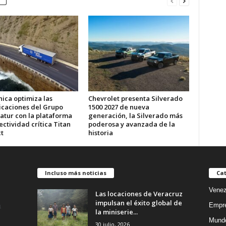
ica optimiza las
Chevrolet presenta Silverado
caciones del Grupo
1500 2027 de nueva
atur con la plataforma
generación, la Silverado más
ctividad crítica Titan
poderosa y avanzada de la
t
historia
Incluso más noticias
Cat
Venez
Las locaciones de Veracruz
impulsan el éxito global de
Empr
la miniserie...
Mund
30 julio, 2026