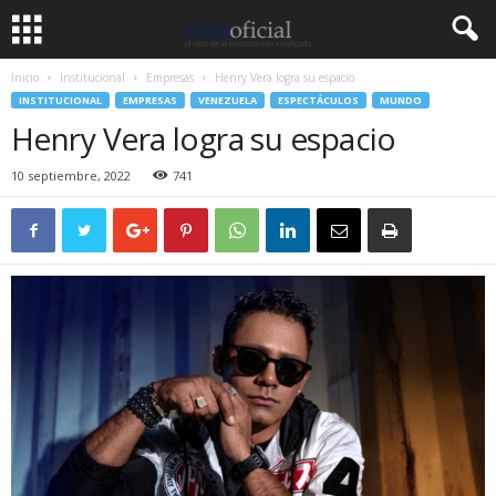
Inicio
Institucional
Empresas
Henry Vera logra su espacio
INSTITUCIONAL
EMPRESAS
VENEZUELA
ESPECTÁCULOS
MUNDO
Henry Vera logra su espacio
10 septiembre, 2022
741