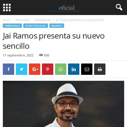
Inicio
Venezuela
Espectáculos
Jai Ramos presenta su nuevo sencillo
VENEZUELA
ESPECTÁCULOS
MUNDO
Jai Ramos presenta su nuevo
sencillo
11 septiembre, 2022
830