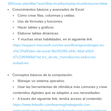
365/usar-plantillas?autoSkip=true&autoplay=true&resume=false
Conocimientos básicos y avanzados de Excel:
Cómo crear filas, columnas y celdas.
Uso de fórmulas y funciones.
Hacer tablas y gráficos.
Elaborar tablas dinámicas.
Y muchas otras habilidades, en el siguiente link:
https://support.microsoft.com/es-es/office/aprendizajes-en-
v%C3%ADdeo-de-excel-9bc05390-e94c-46af-a5b3-
d7c22f6990bb?wt.mc_id=otc_home&ui=es-es&rs=es-
es&ad=es
Conceptos básicos de la computación:
Manejar un sistema operativo.
Usar las herramientas de ofimática más comunes y crear
contenidos digitales que se adapten a sus necesidades.
A través del siguiente link, tendrá acceso al contenido:
https://www.linkedin.com/learning/trabajando-con-
computadoras-y-dispositivos/trabajando-con-computadoras-