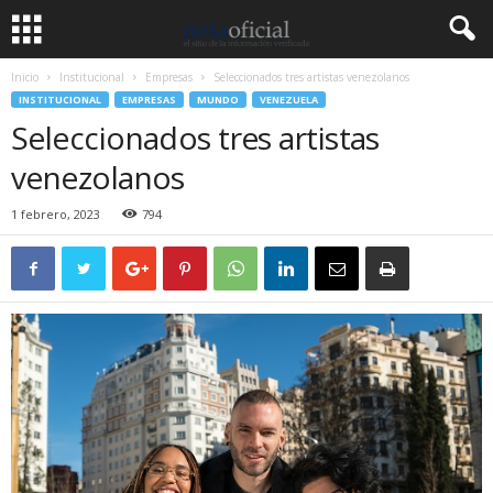
Inicio
Institucional
Empresas
Seleccionados tres artistas venezolanos
INSTITUCIONAL
EMPRESAS
MUNDO
VENEZUELA
Seleccionados tres artistas
venezolanos
1 febrero, 2023
794