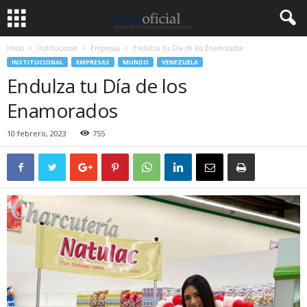
Inicio
Institucional
Empresas
Endulza tu Día de los Enamorados
INSTITUCIONAL
EMPRESAS
MUNDO
VENEZUELA
Endulza tu Día de los
Enamorados
10 febrero, 2023
755