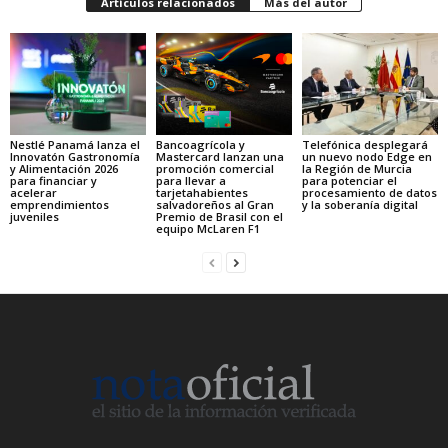
Artículos relacionados
Más del autor
Nestlé Panamá lanza el
Bancoagrícola y
Telefónica desplegará
Innovatón Gastronomía
Mastercard lanzan una
un nuevo nodo Edge en
y Alimentación 2026
promoción comercial
la Región de Murcia
para financiar y
para llevar a
para potenciar el
acelerar
tarjetahabientes
procesamiento de datos
emprendimientos
salvadoreños al Gran
y la soberanía digital
juveniles
Premio de Brasil con el
equipo McLaren F1