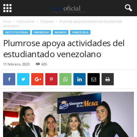
Inicio
Institucional
Empresas
Plumrose apoya actividades del estudiantado
venezolano
INSTITUCIONAL
EMPRESAS
MUNDO
VENEZUELA
Plumrose apoya actividades del
estudiantado venezolano
11 febrero, 2023
635