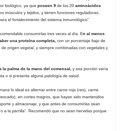
or biológico, ya que
poseen 9
de los 20
aminoácidos
los músculos y tejidos, y tienen funciones reguladoras,
ara el fortalecimiento del sistema inmunológico”.
ecomendable consumirlas tres veces al día. E
n al menos
aber una
proteína completa,
con un porcentaje bajo de
s de origen vegetal, y siempre combinadas con vegetales y
a la palma de la mano del comensal,
y esa porción varía
sta o si presenta alguna patología de salud.
mana lo ideal es alternar entre carne roja (res), carne
 pescado), en cortes magros, que hayan sido mantenidos
sporte y almacenaje, y que antes de consumirlas sean
o a la parrilla”. Recomendó que no sean hervidas porque