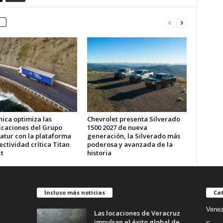
ica optimiza las
Chevrolet presenta Silverado
caciones del Grupo
1500 2027 de nueva
atur con la plataforma
generación, la Silverado más
ctividad crítica Titan
poderosa y avanzada de la
t
historia
Incluso más noticias
Cat
Venez
Las locaciones de Veracruz
impulsan el éxito global de