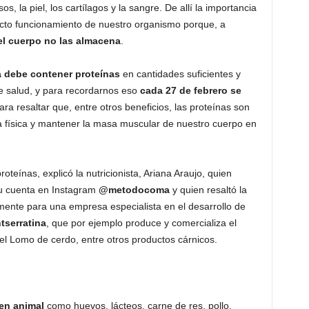
, la piel, los cartílagos y la sangre. De allí la importancia
ecto funcionamiento de nuestro organismo porque, a
el cuerpo no las almacena
.
a debe contener proteínas
en cantidades suficientes y
de salud, y para recordarnos eso
cada 27 de febrero
se
ara resaltar que, entre otros beneficios, las proteínas son
 física y mantener la masa muscular de nuestro cuerpo en
oteínas, explicó la nutricionista, Ariana Araujo, quien
u cuenta en Instagram
@metodocoma
y quien resaltó la
mente para una empresa especialista en el desarrollo de
tserratina
, que por ejemplo produce y comercializa el
 el Lomo de cerdo, entre otros productos cárnicos.
gen animal
como huevos, lácteos, carne de res, pollo,