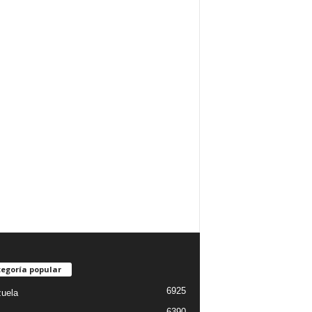
egoría popular
6925
uela
6390