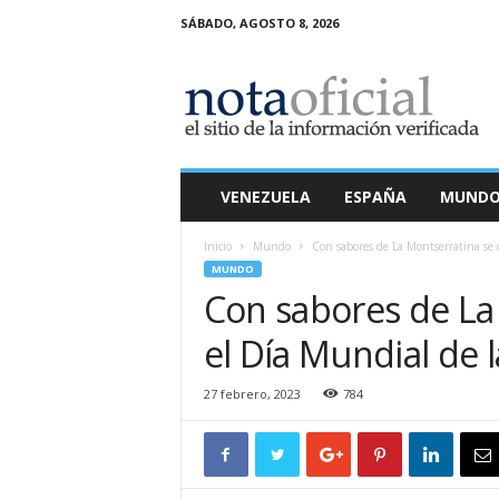
SÁBADO, AGOSTO 8, 2026
N
o
t
a
O
f
i
VENEZUELA
ESPAÑA
MUND
c
i
Inicio
Mundo
Con sabores de La Montserratina se d
a
MUNDO
l
Con sabores de La 
el Día Mundial de 
27 febrero, 2023
784