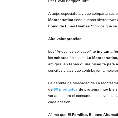
Por Flavio Borquez Tarff
Araujo, especialista y que comparte sus 
Montserratina
tiene buenas alternativas
Lomo de Finas Hierbas “
con los que se
Alto valor proteico
Los “Artesanos del sabor”
te invitan a fe
los
sabores
únicos de
La Montserratina
amigos, en tapas o una picadita para at
sencillos platos que contribuyen a mejorar
La gerente de Mercadeo de La Montserra
de
60 productos
de proteína muy bien p
variados para el consumo de los venezol
cada ocasión.
Afirmó que
El Pernilito, El lomo Ahuma