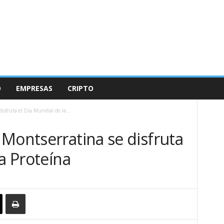
O
EMPRESAS
CRIPTO
isfruta el Día Mundial de la...
Montserratina se disfruta
la Proteína