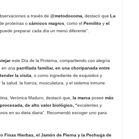
observaciones a través de
@metodocoma,
destacó que
La
 de proteínas o
cárnicos magros
, como el
Pernilito
y
el
 puede preparar cada día un menú diferente”.
stejar
este Día de la Proteína, compartiendo con alegría
,
en una
parrillada familiar, en una choripanada entre
ender la visita
, o como ingrediente de exquisitos y
 la salud, la fuerza, musculatura, y el sistema inmune.
tina, Verónica Maduro, destacó que,
la marca
posee
más
rocesada, de alto valor biológico, “
excelentes y
anos en su dieta diaria”. Recomendó escoger uno para
do Finas Hierbas, el Jamón de Pierna y la Pechuga de