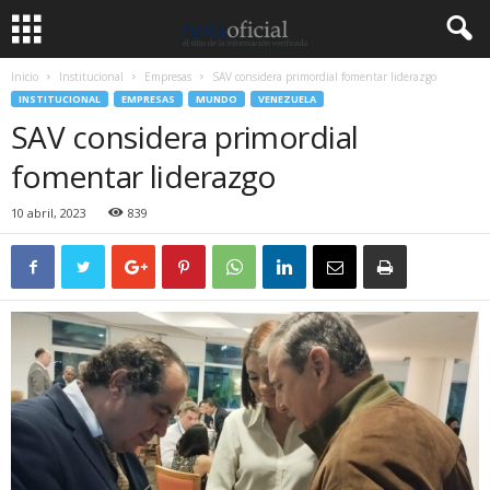
Inicio
Institucional
Empresas
SAV considera primordial fomentar liderazgo
INSTITUCIONAL
EMPRESAS
MUNDO
VENEZUELA
SAV considera primordial
fomentar liderazgo
10 abril, 2023
839