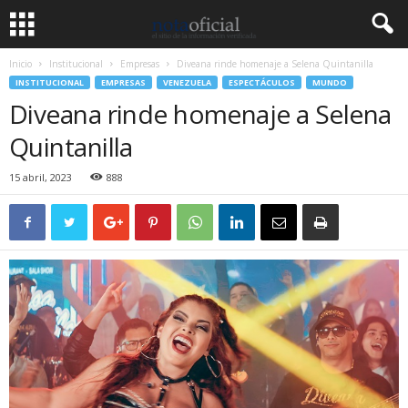
Inicio
Institucional
Empresas
Diveana rinde homenaje a Selena Quintanilla
INSTITUCIONAL
EMPRESAS
VENEZUELA
ESPECTÁCULOS
MUNDO
Diveana rinde homenaje a Selena
Quintanilla
15 abril, 2023
888