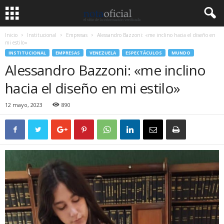
Inicio
Institucional
Empresas
Alessandro Bazzoni: «me inclino hacia el diseño en
mi estilo»
INSTITUCIONAL
EMPRESAS
VENEZUELA
ESPECTÁCULOS
MUNDO
Alessandro Bazzoni: «me inclino
hacia el diseño en mi estilo»
12 mayo, 2023
890