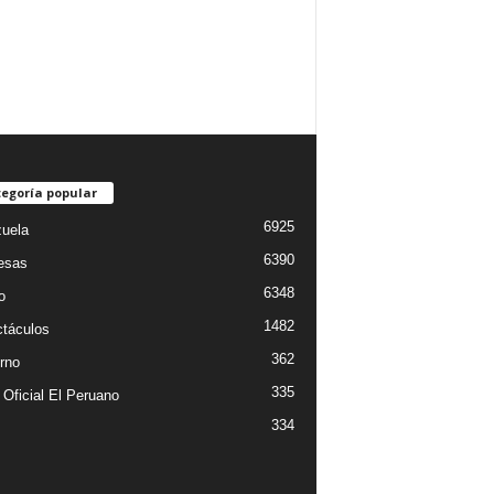
egoría popular
6925
uela
6390
esas
6348
o
1482
táculos
362
rno
335
 Oficial El Peruano
334