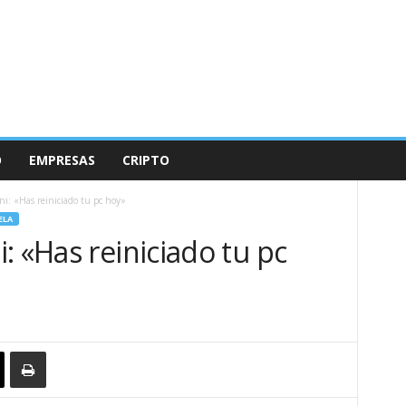
O
EMPRESAS
CRIPTO
i: «Has reiniciado tu pc hoy»
ELA
: «Has reiniciado tu pc