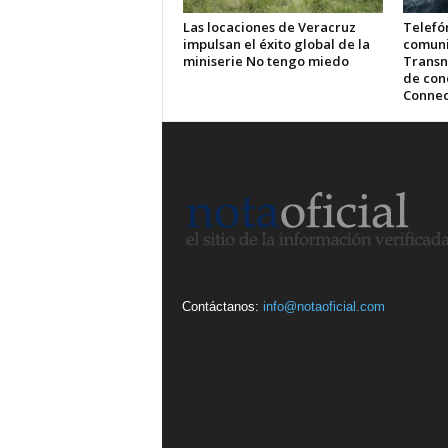
Las locaciones de Veracruz
Telefón
impulsan el éxito global de la
comuni
miniserie No tengo miedo
Transn
de cone
Connec
Contáctanos:
info@notaoficial.com