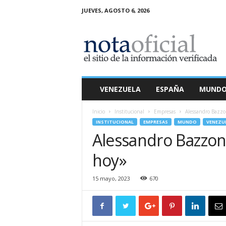
JUEVES, AGOSTO 6, 2026
N
o
t
a
O
f
i
VENEZUELA
ESPAÑA
MUND
c
i
Inicio
Institucional
Empresas
Alessandro Bazzon
a
INSTITUCIONAL
EMPRESAS
MUNDO
VENEZU
l
Alessandro Bazzoni
hoy»
15 mayo, 2023
670