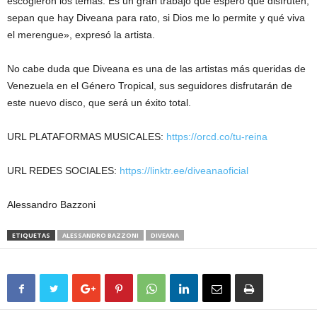
escogieron los temas. Es un gran trabajo que espero que disfruten,
sepan que hay Diveana para rato, si Dios me lo permite y qué viva
el merengue», expresó la artista.
No cabe duda que Diveana es una de las artistas más queridas de
Venezuela en el Género Tropical, sus seguidores disfrutarán de
este nuevo disco, que será un éxito total.
URL PLATAFORMAS MUSICALES:
https://orcd.co/tu-
reina
URL REDES SOCIALES:
https://linktr.ee/
diveanaoficial
Alessandro Bazzoni
ETIQUETAS
ALESSANDRO BAZZONI
DIVEANA