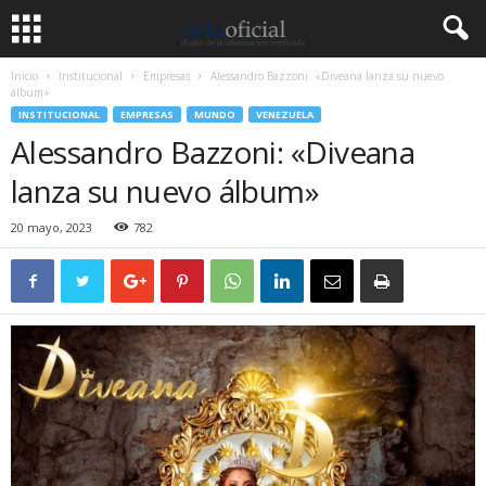
Inicio
Institucional
Empresas
Alessandro Bazzoni: «Diveana lanza su nuevo
álbum»
INSTITUCIONAL
EMPRESAS
MUNDO
VENEZUELA
Alessandro Bazzoni: «Diveana
lanza su nuevo álbum»
20 mayo, 2023
782