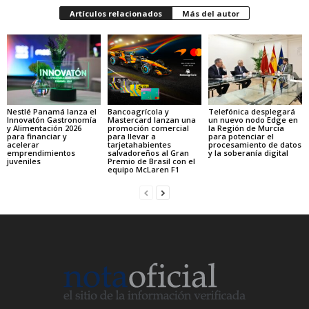
Artículos relacionados
Más del autor
Nestlé Panamá lanza el
Bancoagrícola y
Telefónica desplegará
Innovatón Gastronomía
Mastercard lanzan una
un nuevo nodo Edge en
y Alimentación 2026
promoción comercial
la Región de Murcia
para financiar y
para llevar a
para potenciar el
acelerar
tarjetahabientes
procesamiento de datos
emprendimientos
salvadoreños al Gran
y la soberanía digital
juveniles
Premio de Brasil con el
equipo McLaren F1