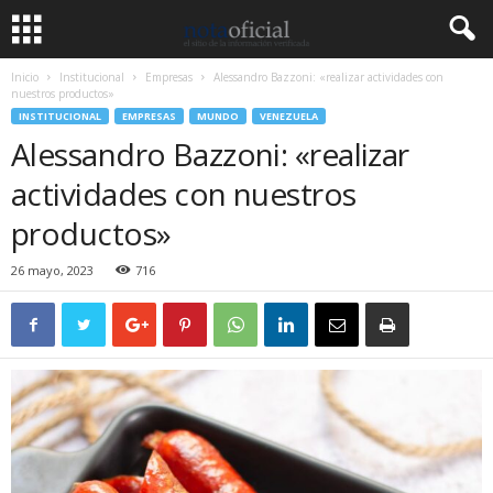
Inicio
Institucional
Empresas
Alessandro Bazzoni: «realizar actividades con
nuestros productos»
INSTITUCIONAL
EMPRESAS
MUNDO
VENEZUELA
Alessandro Bazzoni: «realizar
actividades con nuestros
productos»
26 mayo, 2023
716