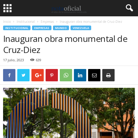
Inicio
Institucional
Empresas
Inauguran obra monumental de Cruz-Diez
INSTITUCIONAL
EMPRESAS
MUNDO
VENEZUELA
Inauguran obra monumental de
Cruz-Diez
17 julio, 2023
639