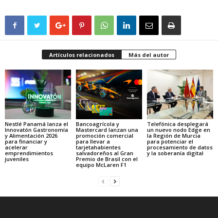
Artículos relacionados
Más del autor
Nestlé Panamá lanza el
Bancoagrícola y
Telefónica desplegará
Innovatón Gastronomía
Mastercard lanzan una
un nuevo nodo Edge en
y Alimentación 2026
promoción comercial
la Región de Murcia
para financiar y
para llevar a
para potenciar el
acelerar
tarjetahabientes
procesamiento de datos
emprendimientos
salvadoreños al Gran
y la soberanía digital
juveniles
Premio de Brasil con el
equipo McLaren F1