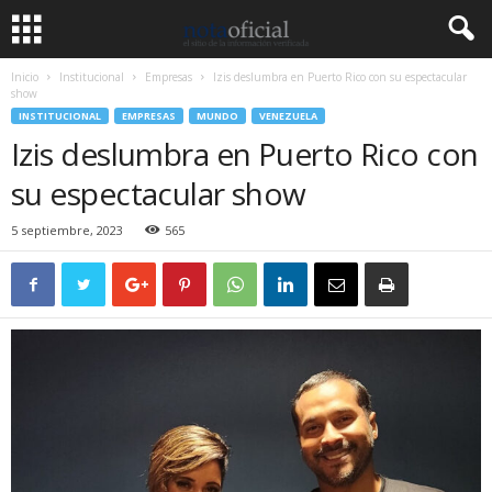
Inicio
Institucional
Empresas
Izis deslumbra en Puerto Rico con su espectacular
show
INSTITUCIONAL
EMPRESAS
MUNDO
VENEZUELA
Izis deslumbra en Puerto Rico con
su espectacular show
5 septiembre, 2023
565