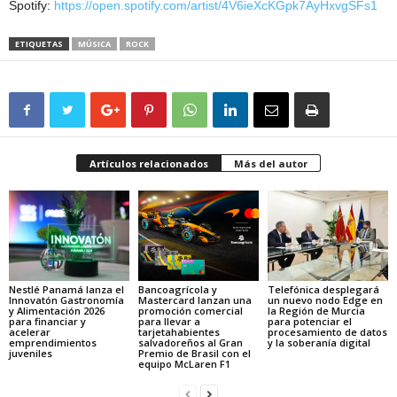
Spotify:
https://open.spotify.com/artist/4V6ieXcKGpk7AyHxvgSFs1
ETIQUETAS
MÚSICA
ROCK
Artículos relacionados
Más del autor
Nestlé Panamá lanza el
Bancoagrícola y
Telefónica desplegará
Innovatón Gastronomía
Mastercard lanzan una
un nuevo nodo Edge en
y Alimentación 2026
promoción comercial
la Región de Murcia
para financiar y
para llevar a
para potenciar el
acelerar
tarjetahabientes
procesamiento de datos
emprendimientos
salvadoreños al Gran
y la soberanía digital
juveniles
Premio de Brasil con el
equipo McLaren F1