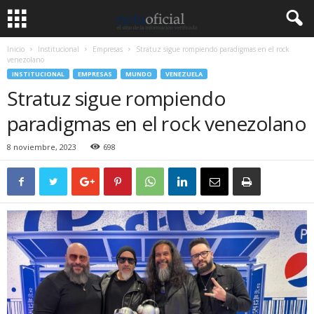
Inicio
Institucional
Empresas
Stratuz sigue rompiendo paradigmas en el rock
venezolano
INSTITUCIONAL
EMPRESAS
MUNDO
VENEZUELA
Stratuz sigue rompiendo
paradigmas en el rock venezolano
8 noviembre, 2023
698