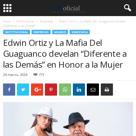
Inicio
Institucional
Empresas
Edwin Ortiz y La Mafia Del Guaguanco develan
“Diferente a las Demás”...
INSTITUCIONAL
EMPRESAS
MUNDO
VENEZUELA
Edwin Ortiz y La Mafia Del
Guaguanco develan “Diferente a
las Demás” en Honor a la Mujer
24 marzo, 2024
771