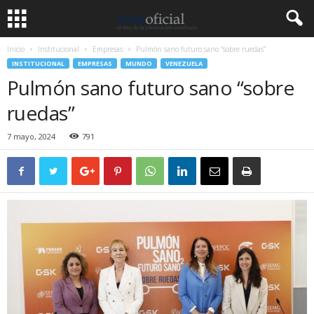
Inicio
Institucional
Empresas
Pulmón sano futuro sano “sobre ruedas”
INSTITUCIONAL
EMPRESAS
MUNDO
VENEZUELA
Pulmón sano futuro sano “sobre
ruedas”
7 mayo, 2024
791