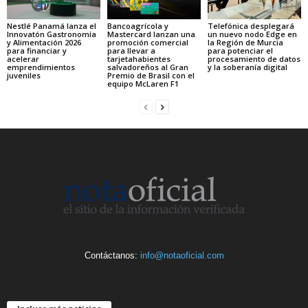
Nestlé Panamá lanza el
Bancoagrícola y
Telefónica desplegará
Innovatón Gastronomía
Mastercard lanzan una
un nuevo nodo Edge en
y Alimentación 2026
promoción comercial
la Región de Murcia
para financiar y
para llevar a
para potenciar el
acelerar
tarjetahabientes
procesamiento de datos
emprendimientos
salvadoreños al Gran
y la soberanía digital
juveniles
Premio de Brasil con el
equipo McLaren F1
Contáctanos:
info@notaoficial.com