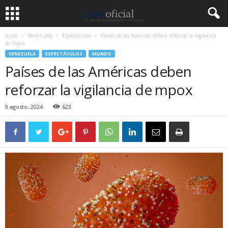
Inicio
Venezuela
Espectáculos
Países de las Américas deben reforzar la vigilancia
de mpox
VENEZUELA
ESPECTÁCULOS
MUNDO
Países de las Américas deben
reforzar la vigilancia de mpox
9 agosto, 2024
623