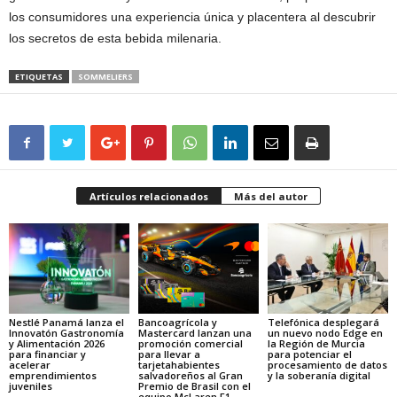
los consumidores una experiencia única y placentera al descubrir
los secretos de esta bebida milenaria.
ETIQUETAS
SOMMELIERS
Artículos relacionados
Más del autor
Nestlé Panamá lanza el
Bancoagrícola y
Telefónica desplegará
Innovatón Gastronomía
Mastercard lanzan una
un nuevo nodo Edge en
y Alimentación 2026
promoción comercial
la Región de Murcia
para financiar y
para llevar a
para potenciar el
acelerar
tarjetahabientes
procesamiento de datos
emprendimientos
salvadoreños al Gran
y la soberanía digital
juveniles
Premio de Brasil con el
equipo McLaren F1