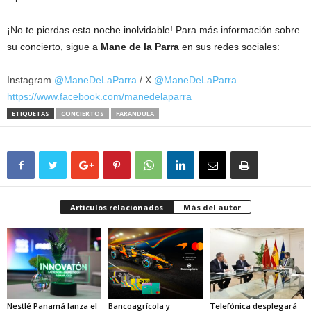
¡No te pierdas esta noche inolvidable! Para más información sobre
su concierto, sigue a
Mane de la Parra
en sus redes sociales:
Instagram
@ManeDeLaParra
/ X
@ManeDeLaParra
https://www.facebook.com/
manedelaparra
ETIQUETAS
CONCIERTOS
FARANDULA
Artículos relacionados
Más del autor
Nestlé Panamá lanza el
Bancoagrícola y
Telefónica desplegará