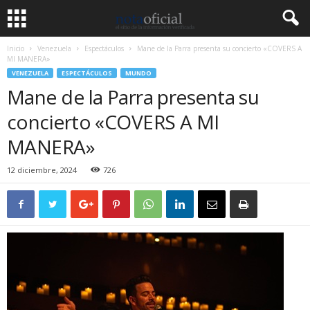
Inicio
Venezuela
Espectáculos
Mane de la Parra presenta su concierto «COVERS A
MI MANERA»
VENEZUELA
ESPECTÁCULOS
MUNDO
Mane de la Parra presenta su
concierto «COVERS A MI
MANERA»
12 diciembre, 2024
726