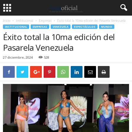
Inicio
Institucional
Empresas
Éxito total la 10ma edición del Pasarela Venezuela
INSTITUCIONAL
EMPRESAS
VENEZUELA
ESPECTÁCULOS
MUNDO
Éxito total la 10ma edición del
Pasarela Venezuela
27 diciembre, 2024
528