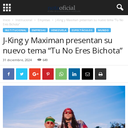
Inicio
Institucional
Empresas
J-King y Maximan presentan su nuevo tema “Tu No
Eres Bichota”
INSTITUCIONAL
EMPRESAS
VENEZUELA
ESPECTÁCULOS
MUNDO
J-King y Maximan presentan su
nuevo tema “Tu No Eres Bichota”
31 diciembre, 2024
649