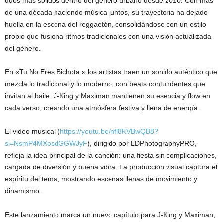
dúos más sólidos dentro del género urbano desde 2010. Con más
de una década haciendo música juntos, su trayectoria ha dejado
huella en la escena del reggaetón, consolidándose con un estilo
propio que fusiona ritmos tradicionales con una visión actualizada
del género.
En «Tu No Eres Bichota,» los artistas traen un sonido auténtico que
mezcla lo tradicional y lo moderno, con beats contundentes que
invitan al baile. J-King y Maximan mantienen su esencia y flow en
cada verso, creando una atmósfera festiva y llena de energía.
El video musical (
https://youtu.be/nfl8KVBwQB8?
si=NsmP4MXosdGGWJyF
), dirigido por LDPhotographyPRO,
refleja la idea principal de la canción: una fiesta sin complicaciones,
cargada de diversión y buena vibra. La producción visual captura el
espíritu del tema, mostrando escenas llenas de movimiento y
dinamismo.
Este lanzamiento marca un nuevo capítulo para J-King y Maximan,