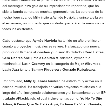
musicales, cautivando al público con su energía y carisma. La reina
del merengue hizo gala de su impresionante repertorio, que ha
sido la banda sonora de muchas generaciones. La sorpresa de la
noche llegó cuando Milly invitó a Aymée Nuviola a unirse a ella en
el escenario, un momento que sin duda quedará en la memoria de
todos los asistentes.
Cabe destacar que
Aymée Nuviola
ha tenido un año prolífico en
cuanto a proyectos musicales se refiere. Ha lanzado una nueva
producción llamada
«Bonche»
y un sencillo titulado
«Cero Estrés,
Cero Depresión»
junto a
Capitán V
. Además, Aymée fue
nominada al
Latin Grammy
en la categoría de
Mejor Álbum de
Latin Jazz
junto a
Sammy Figueroa
y
Gonzalo Rubalcaba
.
Por otro lado,
Milly Quezada
también ha estado muy activa en la
escena musical. Ha trabajado en varios proyectos musicales a lo
largo del año, incluyendo colaboraciones y el lanzamiento de un
EP
titulado #Flashback
, el cual incluye temas como:
Yo No Te Dije
Adiós, A Pesar Que No Estás Aquí, Tu Amor Es Vital, Gaviota,