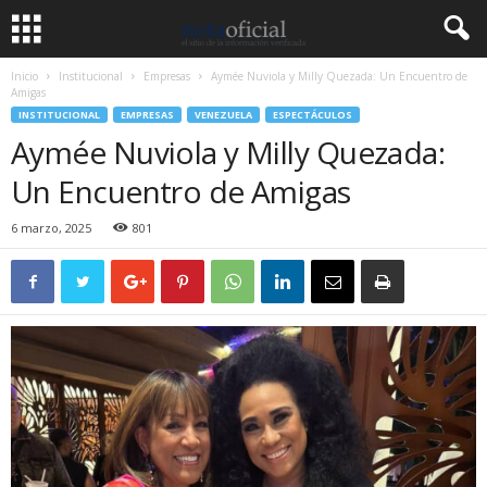
Inicio
Institucional
Empresas
Aymée Nuviola y Milly Quezada: Un Encuentro de
Amigas
INSTITUCIONAL
EMPRESAS
VENEZUELA
ESPECTÁCULOS
Aymée Nuviola y Milly Quezada:
Un Encuentro de Amigas
6 marzo, 2025
801