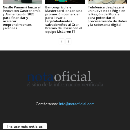
Nestlé Panamá lanza el
Bancoagrícola y
Telefónica desplegará
Innovatón Gastronomía
Mastercard lanzan una
un nuevo nodo Edge en
y Alimentación 2026
promoción comercial
la Región de Murcia
para financiar y
para llevar a
para potenciar el
acelerar
tarjetahabientes
procesamiento de datos
emprendimientos
salvadoreños al Gran
y la soberanía digital
juveniles
Premio de Brasil con el
equipo McLaren F1
Contáctanos:
info@notaoficial.com
Incluso más noticias