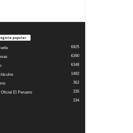
egoría popular
6925
uela
6390
esas
6348
o
1482
táculos
362
rno
335
 Oficial El Peruano
334