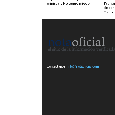
miniserie No tengo miedo
Transn
de cone
Connec
Contáctanos:
info@notaoficial.com