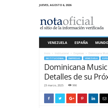
JUEVES, AGOSTO 6, 2026
N
o
t
a
O
f
i
VENEZUELA
ESPAÑA
MUND
c
i
Inicio
Institucional
Empresas
Dominicana Music
a
INSTITUCIONAL
EMPRESAS
VENEZUELA
ESPE
l
Dominicana Music
Detalles de su Pr
23 marzo, 2025
990