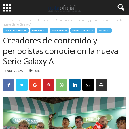
Inicio
Institucional
Empresas
Creadores de contenido y periodistas conocieron la
nueva Serie Galaxy A
INSTITUCIONAL
EMPRESAS
VENEZUELA
ESPECTÁCULOS
MUNDO
Creadores de contenido y
periodistas conocieron la nueva
Serie Galaxy A
13 abril, 2025
1082