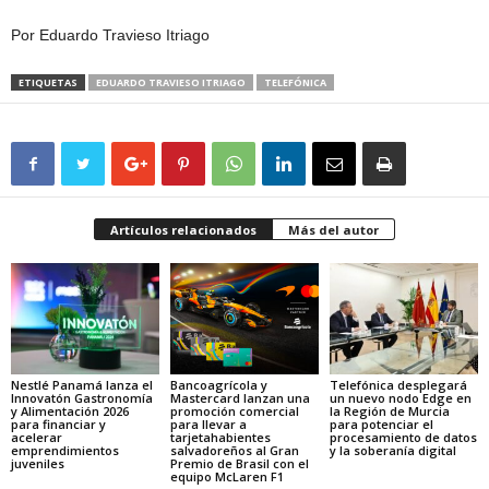
Por Eduardo Travieso Itriago
ETIQUETAS
EDUARDO TRAVIESO ITRIAGO
TELEFÓNICA
Artículos relacionados
Más del autor
Nestlé Panamá lanza el
Bancoagrícola y
Telefónica desplegará
Innovatón Gastronomía
Mastercard lanzan una
un nuevo nodo Edge en
y Alimentación 2026
promoción comercial
la Región de Murcia
para financiar y
para llevar a
para potenciar el
acelerar
tarjetahabientes
procesamiento de datos
emprendimientos
salvadoreños al Gran
y la soberanía digital
juveniles
Premio de Brasil con el
equipo McLaren F1