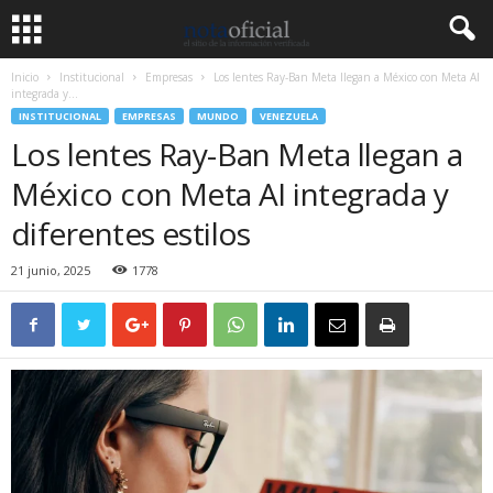
Inicio
Institucional
Empresas
Los lentes Ray-Ban Meta llegan a México con Meta AI
integrada y...
INSTITUCIONAL
EMPRESAS
MUNDO
VENEZUELA
Los lentes Ray-Ban Meta llegan a
México con Meta AI integrada y
diferentes estilos
21 junio, 2025
1778