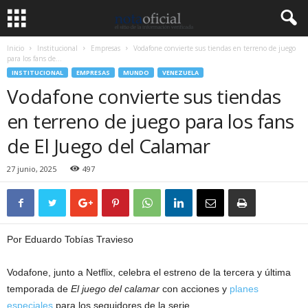
Inicio
Institucional
Empresas
Vodafone convierte sus tiendas en terreno de juego
para los fans de...
INSTITUCIONAL
EMPRESAS
MUNDO
VENEZUELA
Vodafone convierte sus tiendas
en terreno de juego para los fans
de El Juego del Calamar
27 junio, 2025
497
Por Eduardo Tobías Travieso
Vodafone, junto a Netflix, celebra el estreno de la tercera y última
temporada de
El juego del calamar
con acciones y
planes
especiales
para los seguidores de la serie.