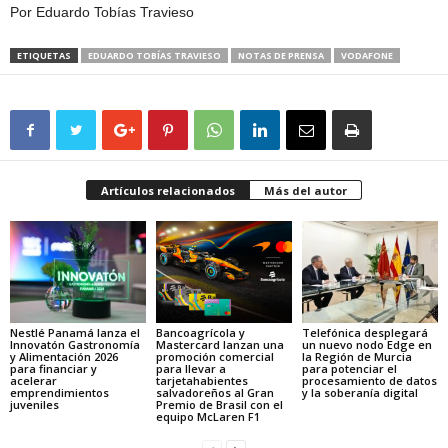
Por Eduardo Tobías Travieso
ETIQUETAS
EDUARDO TOBÍAS TRAVIESO
NOTAS DE PRENSA
VODAFONE
Artículos relacionados
Más del autor
Nestlé Panamá lanza el
Bancoagrícola y
Telefónica desplegará
Innovatón Gastronomía
Mastercard lanzan una
un nuevo nodo Edge en
y Alimentación 2026
promoción comercial
la Región de Murcia
para financiar y
para llevar a
para potenciar el
acelerar
tarjetahabientes
procesamiento de datos
emprendimientos
salvadoreños al Gran
y la soberanía digital
juveniles
Premio de Brasil con el
equipo McLaren F1