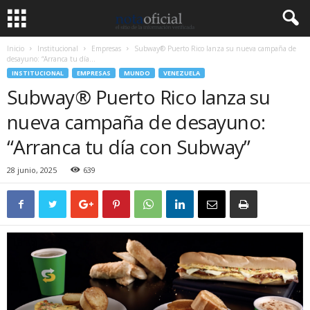
Inicio
Institucional
Empresas
Subway® Puerto Rico lanza su nueva campaña de
desayuno: “Arranca tu día...
INSTITUCIONAL
EMPRESAS
MUNDO
VENEZUELA
Subway® Puerto Rico lanza su
nueva campaña de desayuno:
“Arranca tu día con Subway”
28 junio, 2025
639