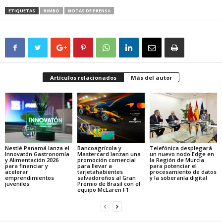
ETIQUETAS
BIMBO
NOTAS DE PRENSA
Artículos relacionados
Más del autor
Nestlé Panamá lanza el
Bancoagrícola y
Telefónica desplegará
Innovatón Gastronomía
Mastercard lanzan una
un nuevo nodo Edge en
y Alimentación 2026
promoción comercial
la Región de Murcia
para financiar y
para llevar a
para potenciar el
acelerar
tarjetahabientes
procesamiento de datos
emprendimientos
salvadoreños al Gran
y la soberanía digital
juveniles
Premio de Brasil con el
equipo McLaren F1