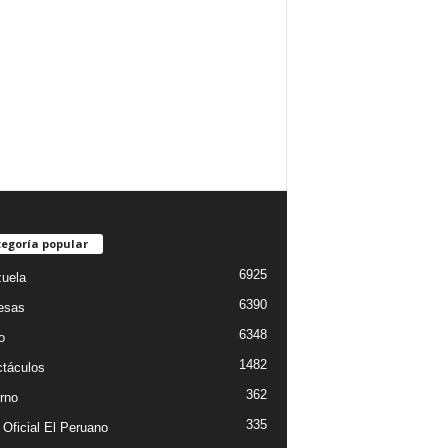
egoría popular
6925
uela
6390
esas
6348
o
1482
táculos
362
rno
335
 Oficial El Peruano