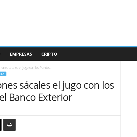
O
EMPRESAS
CRIPTO
imones sácales el jugo con los Puntos...
ELA
mones sácales el jugo con los
l Banco Exterior