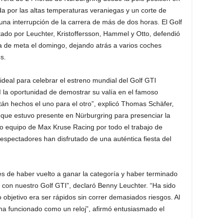
ada por las altas temperaturas veraniegas y un corte de
ó una interrupción de la carrera de más de dos horas. El Golf
tado por Leuchter, Kristoffersson, Hammel y Otto, defendió
ea de meta el domingo, dejando atrás a varios coches
s.
ideal para celebrar el estreno mundial del Golf GTI
 la oportunidad de demostrar su valía en el famoso
tán hechos el uno para el otro”, explicó Thomas Schäfer,
 que estuvo presente en Nürburgring para presenciar la
o equipo de Max Kruse Racing por todo el trabajo de
 espectadores han disfrutado de una auténtica fiesta del
es de haber vuelto a ganar la categoría y haber terminado
al con nuestro Golf GTI”, declaró Benny Leuchter. “Ha sido
o objetivo era ser rápidos sin correr demasiados riesgos. Al
I ha funcionado como un reloj”, afirmó entusiasmado el