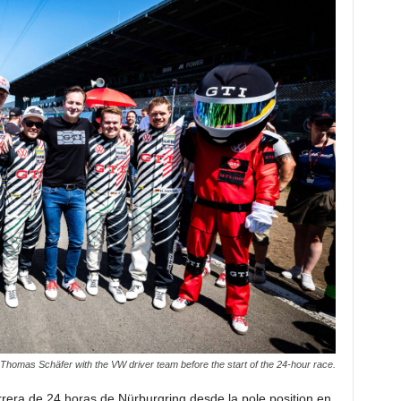
Thomas Schäfer with the VW driver team before the start of the 24-hour race.
era de 24 horas de Nürburgring desde la pole position en