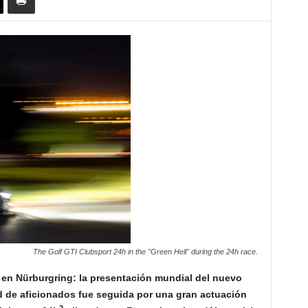
The Golf GTI Clubsport 24h in the "Green Hell" during the 24h race.
en Nürburgring: la presentación mundial del nuevo
d de aficionados fue seguida por una gran actuación
2