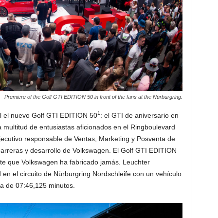
Premiere of the Golf GTI EDITION 50 in front of the fans at the Nürburgring.
1
al el nuevo Golf GTI EDITION 50
: el GTI de aniversario en
 multitud de entusiastas aficionados en el Ringboulevard
jecutivo responsable de Ventas, Marketing y Posventa de
carreras y desarrollo de Volkswagen. El Golf GTI EDITION
nte que Volkswagen ha fabricado jamás. Leuchter
en el circuito de Nürburgring Nordschleife con un vehículo
a de 07:46,125 minutos.