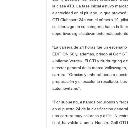
la clase AT3. La fase inicial estuvo marc
electricidad en el pit lane, lo que provoc
GTI Clubsport 24h con el número 19, pilo
su liderazgo en su categoría hasta la lín
deportivos significativamente más potente
“La carrera de 24 horas fue un escenario 
EDITION 50 y, además, brindó al Golf GTI
«Infierno Verde». El GTI y Nürburgring es
director general de la marca Volkswagen,
carrera. “Gracias y enhorabuena a nuestr
preparación y el excelente resultado. Los
automovilismo”.
“Por supuesto, estamos orgullosos y felic
en el puesto 24 de la clasificación gener
una carrera muy calurosa y difícil. Nuestr
final, ha valido la pena. Nuestro Golf GT