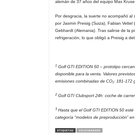
alemán de 37 años del equipo Max Kruse
Por desgracia, la suerte no acompañó al 
por Jasmin Preisig (Suiza), Fabian Vettel
Gebhardt (Alemania). Tras salirse de la pis
refrigeración, lo que obligó a Preisig a d
1
Golf GTI EDITION 50 – prototipo cercano
disponible para la venta. Valores previst
emisiones combinadas de CO₂: 181-172 g/
2
Golf GTI Clubsport 24h: coche de carre
3
Hasta que el Golf GTI EDITION 50 esté d
categoría “modelos de preproducción” en la
ETIQUETAS
VOLKSWAGGEN