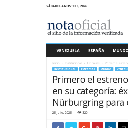
SÁBADO, AGOSTO 8, 2026
N
o
t
a
O
f
i
VENEZUELA
ESPAÑA
MUND
c
i
Inicio
Institucional
Empresas
Primero el estreno
a
INSTITUCIONAL
EMPRESAS
MUNDO
VENEZU
l
Primero el estreno 
en su categoría: éx
Nürburgring para 
25 julio, 2025
320