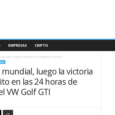
O
EMPRESAS
CRIPTO
 mundial, luego la victoria en su categoría: éxito en...
ELA
mundial, luego la victoria
ito en las 24 horas de
el VW Golf GTI