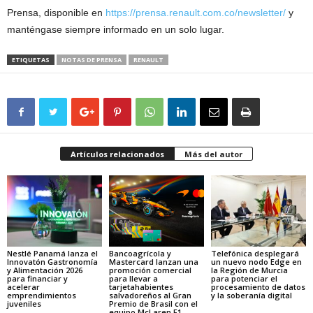
Prensa, disponible en
https://prensa.renault.com.co/newsletter/
y
manténgase siempre informado en un solo lugar.
ETIQUETAS
NOTAS DE PRENSA
RENAULT
Artículos relacionados
Más del autor
Nestlé Panamá lanza el
Bancoagrícola y
Telefónica desplegará
Innovatón Gastronomía
Mastercard lanzan una
un nuevo nodo Edge en
y Alimentación 2026
promoción comercial
la Región de Murcia
para financiar y
para llevar a
para potenciar el
acelerar
tarjetahabientes
procesamiento de datos
emprendimientos
salvadoreños al Gran
y la soberanía digital
juveniles
Premio de Brasil con el
equipo McLaren F1