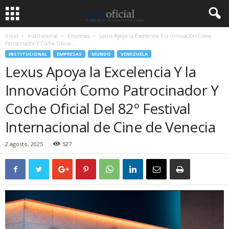
Inicio
Institucional
Empresas
Lexus Apoya la Excelencia Y la Innovación Como
Patrocinador Y Coche Oficial...
INSTITUCIONAL
EMPRESAS
MUNDO
VENEZUELA
Lexus Apoya la Excelencia Y la
Innovación Como Patrocinador Y
Coche Oficial Del 82º Festival
Internacional de Cine de Venecia
2 agosto, 2025
527