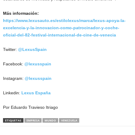
Más información:
https://www.lexusauto.es/estilolexus/marca/lexus-apoya-la-
excelencia-y-la-innovacion-como-patrocinador-y-coche-
oficial-del-82-festival-internacional-de-cine-de-venecia
Twitter:
@LexusSpain
Facebook:
@lexusspain
Instagram:
@lexusspain
Linkedin:
Lexus España
Por Eduardo Travieso Itriago
ETIQUETAS
EMPRESA
MUNDO
VENEZUELA