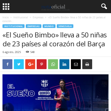
Inicio
Institucional
Empresas
«El Sueño Bimbo» lleva a 50 niñas de 23 países al
corazón...
INSTITUCIONAL
EMPRESAS
MUNDO
VENEZUELA
«El Sueño Bimbo» lleva a 50 niñas
de 23 países al corazón del Barça
6 agosto, 2025
548