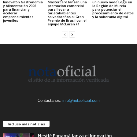
Innovatón Gastronomía
Mastercard lanzan una
un nuevo nodo Edge en
y Alimentación 2026
promoción comercial
la Región de Murcia
para financiar y
para llevar a
para potenciar el
acelerar
tarjetahabientes
procesamiento de datos
emprendimientos
salvadoreños al Gran
y la soberanía digital
juveniles
Premio de Brasil con el
equipo McLaren F1
Contáctanos:
info@notaoficial.com
Incluso más noticias
Nestlé Panamá lanza el Innovatón